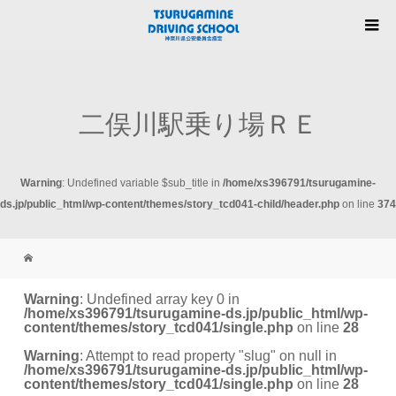
二俣川駅乗り場ＲＥ
Warning
: Undefined variable $sub_title in
/home/xs396791/tsurugamine-
ds.jp/public_html/wp-content/themes/story_tcd041-child/header.php
on line
374
Warning
: Undefined array key 0 in
/home/xs396791/tsurugamine-ds.jp/public_html/wp-
content/themes/story_tcd041/single.php
on line
28
Warning
: Attempt to read property "slug" on null in
/home/xs396791/tsurugamine-ds.jp/public_html/wp-
content/themes/story_tcd041/single.php
on line
28