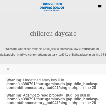
children daycare
Warning
: Undefined variable $sub_title in
/home/xs396791/tsurugamine-
ds.jp/public_html/wp-content/themes/story_tcd041-child/header.php
on line
374
Warning
: Undefined array key 0 in
/home/xs396791/tsurugamine-ds.jp/public_html/wp-
content/themes/story_tcd041/single.php
on line
28
Warning
: Attempt to read property "slug" on null in
/home/xs396791/tsurugamine-ds.jp/public_html/wp-
content/themes/story_tcd041/single.php
on line
28