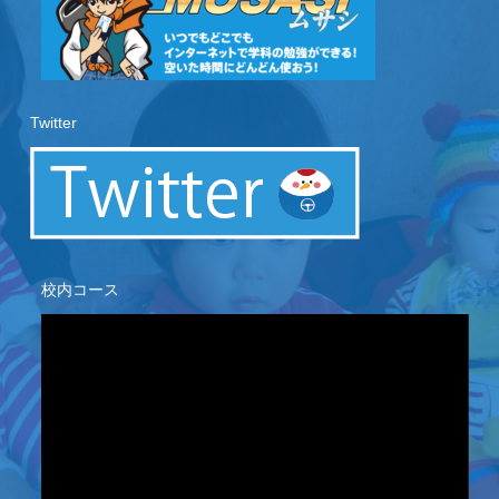
Twitter
校内コース
動
画
プ
レ
ー
ヤ
ー