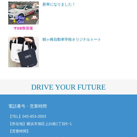
新車になりました！
鶴ヶ峰自動車学校オリジナルトート
DRIVE YOUR FUTURE
電話番号・営業時間
【TEL】
045-953-2003
【所在地】横浜市旭区上白根1丁目6−1
【営業時間】