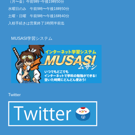
（月〜金）午前9時~午後19時50分
水曜日のみ 午前9時〜午後18時50分
土曜・日曜 午前9時〜午後16時40分
入校手続きは営業終了1時間半前迄
MUSASI学習システム
Twitter