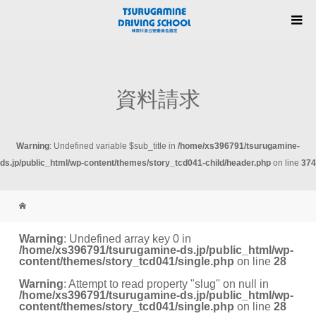
資料請求
Warning
: Undefined variable $sub_title in
/home/xs396791/tsurugamine-
ds.jp/public_html/wp-content/themes/story_tcd041-child/header.php
on line
374
Warning
: Undefined array key 0 in
/home/xs396791/tsurugamine-ds.jp/public_html/wp-
content/themes/story_tcd041/single.php
on line
28
Warning
: Attempt to read property "slug" on null in
/home/xs396791/tsurugamine-ds.jp/public_html/wp-
content/themes/story_tcd041/single.php
on line
28