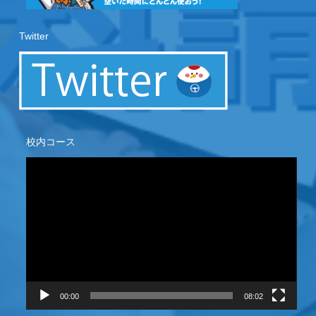
Twitter
校内コース
動
画
プ
レ
ー
ヤ
ー
00:00
08:02