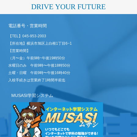
DRIVE YOUR FUTURE
電話番号・営業時間
【TEL】
045-953-2003
【所在地】横浜市旭区上白根1丁目6−1
【営業時間】
（月〜金）午前9時~午後19時50分
水曜日のみ 午前9時〜午後18時50分
土曜・日曜 午前9時〜午後16時40分
入校手続きは営業終了1時間半前迄
MUSASI学習システム