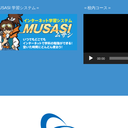
USASI 学習システム＝
＝校内コース＝
動
画
プ
レ
ー
ヤ
ー
00:00