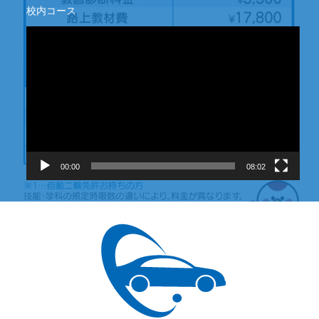
校内コース
動
画
プ
レ
ー
ヤ
ー
00:00
08:02