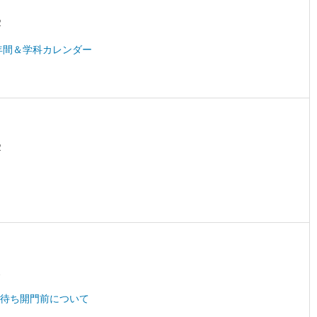
2
 年間＆学科カレンダー
2
1
待ち開門前について