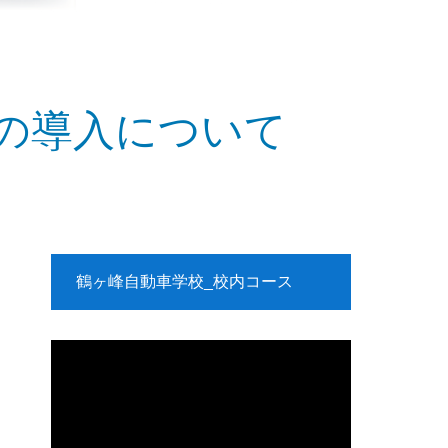
の導入について
鶴ヶ峰自動車学校_校内コース
動
画
プ
レ
ー
ヤ
ー