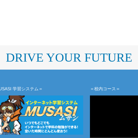
DRIVE YOUR FUTURE
USASI 学習システム＝
＝校内コース＝
動
画
プ
レ
ー
ヤ
ー