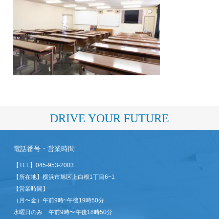
DRIVE YOUR FUTURE
電話番号・営業時間
【TEL】
045-953-2003
【所在地】横浜市旭区上白根1丁目6−1
【営業時間】
（月〜金）午前9時~午後19時50分
水曜日のみ 午前9時〜午後18時50分