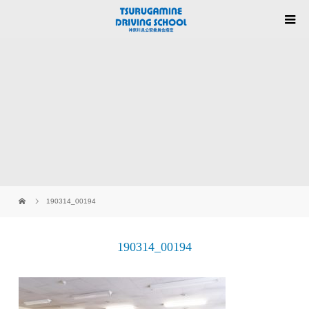
190314_00194
190314_00194