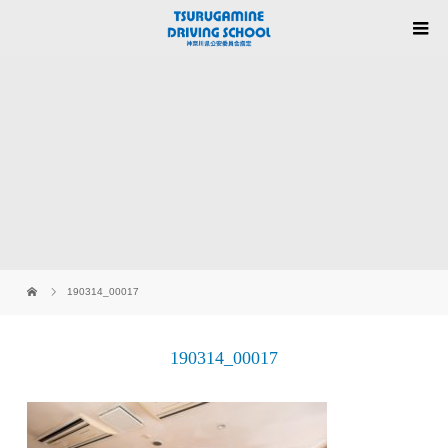
190314_00017
190314_00017