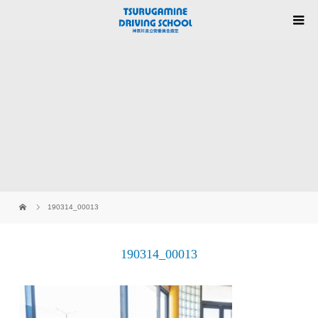
190314_00013
190314_00013