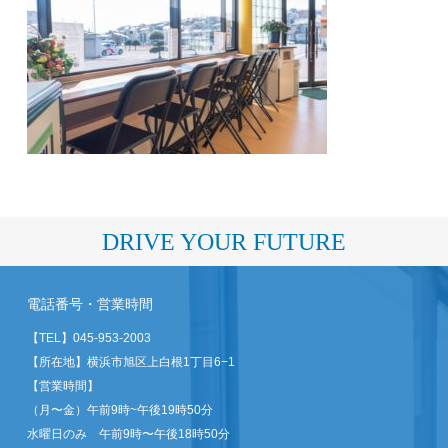
DRIVE YOUR FUTURE
電話番号・営業時間
【TEL】
045-953-2003
【所在地】横浜市旭区上白根1丁目6−1
【営業時間】
（月〜金）午前9時~午後19時50分
水曜日のみ 午前9時〜午後18時50分