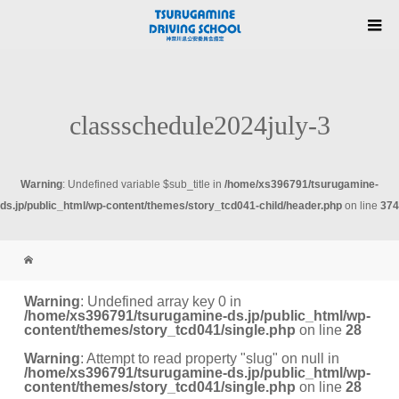
classschedule2024july-3
Warning
: Undefined variable $sub_title in
/home/xs396791/tsurugamine-
ds.jp/public_html/wp-content/themes/story_tcd041-child/header.php
on line
374
Warning
: Undefined array key 0 in
/home/xs396791/tsurugamine-ds.jp/public_html/wp-
content/themes/story_tcd041/single.php
on line
28
Warning
: Attempt to read property "slug" on null in
/home/xs396791/tsurugamine-ds.jp/public_html/wp-
content/themes/story_tcd041/single.php
on line
28