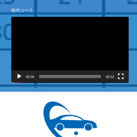
校内コース
動
画
プ
レ
ー
ヤ
ー
00:00
08:02