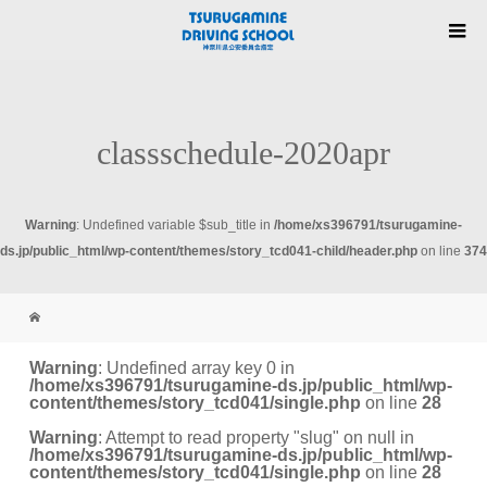
classschedule-2020apr
Warning
: Undefined variable $sub_title in
/home/xs396791/tsurugamine-
ds.jp/public_html/wp-content/themes/story_tcd041-child/header.php
on line
374
Warning
: Undefined array key 0 in
/home/xs396791/tsurugamine-ds.jp/public_html/wp-
content/themes/story_tcd041/single.php
on line
28
Warning
: Attempt to read property "slug" on null in
/home/xs396791/tsurugamine-ds.jp/public_html/wp-
content/themes/story_tcd041/single.php
on line
28