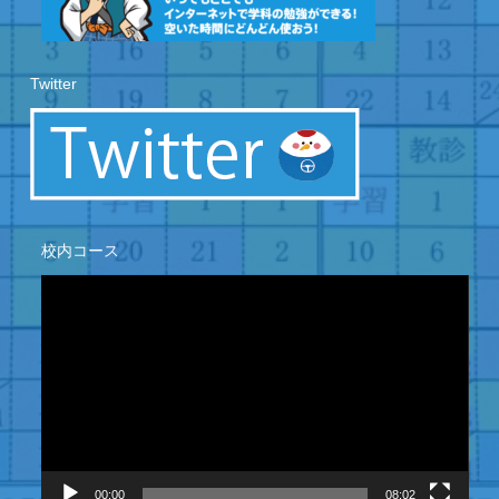
Twitter
校内コース
動
画
プ
レ
ー
ヤ
ー
00:00
08:02