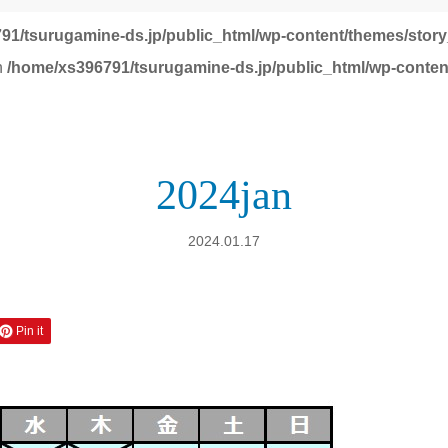
91/tsurugamine-ds.jp/public_html/wp-content/themes/story
in
/home/xs396791/tsurugamine-ds.jp/public_html/wp-conten
2024jan
2024.01.17
Pin it