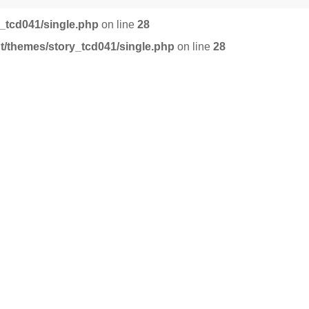
_tcd041/single.php
on line
28
t/themes/story_tcd041/single.php
on line
28