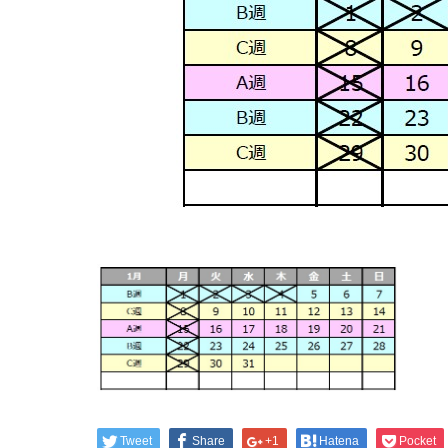
Tweet
Share
+1
Hatena
Pocket