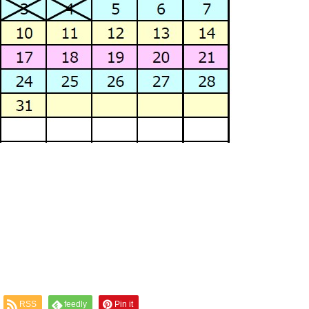
RSS
feedly
Pin it