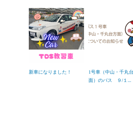
新車になりました！
1号車（中山・千丸
面）のバス ９/１...