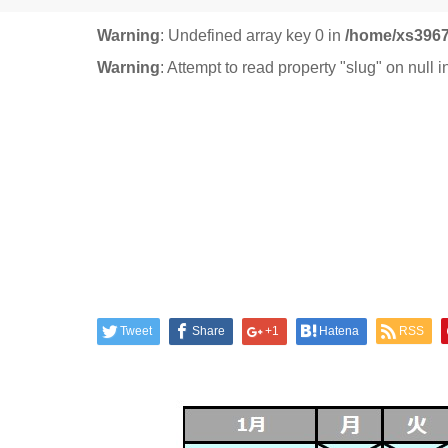
Warning
: Undefined array key 0 in
/home/xs3967
Warning
: Attempt to read property "slug" on null 
Tweet
Share
+1
Hatena
RSS