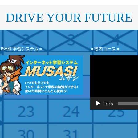
DRIVE YOUR FUTURE
USASI 学習システム＝
＝校内コース＝
動
画
プ
レ
ー
ヤ
ー
00:00