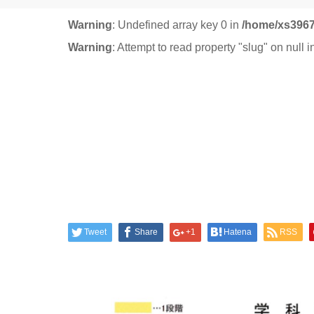
Warning
: Undefined array key 0 in
/home/xs3967
Warning
: Attempt to read property "slug" on null 
Tweet
Share
+1
Hatena
RSS