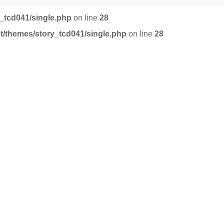
_tcd041/single.php
on line
28
t/themes/story_tcd041/single.php
on line
28