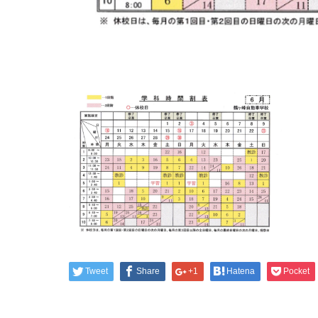
Tweet
Share
+1
Hatena
Pocket