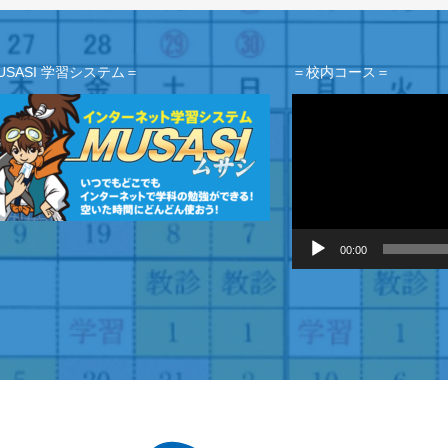
USASI 学習システム＝
＝校内コース＝
動
画
プ
レ
ー
ヤ
ー
00:00