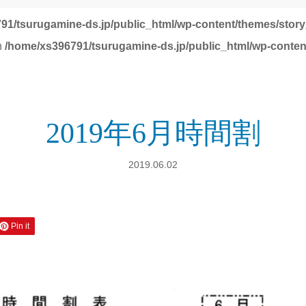
91/tsurugamine-ds.jp/public_html/wp-content/themes/story
in
/home/xs396791/tsurugamine-ds.jp/public_html/wp-conten
2019年6月時間割
2019.06.02
Pin it