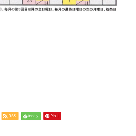
RSS
feedly
Pin it