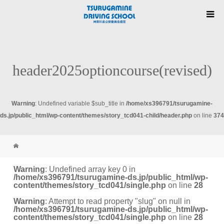
header2025optioncourse(revised)
Warning
: Undefined variable $sub_title in
/home/xs396791/tsurugamine-
ds.jp/public_html/wp-content/themes/story_tcd041-child/header.php
on line
374
Warning
: Undefined array key 0 in
/home/xs396791/tsurugamine-ds.jp/public_html/wp-
content/themes/story_tcd041/single.php
on line
28
Warning
: Attempt to read property "slug" on null in
/home/xs396791/tsurugamine-ds.jp/public_html/wp-
content/themes/story_tcd041/single.php
on line
28