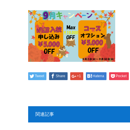
Tweet
Share
+1
Hatena
Pocket
関連記事