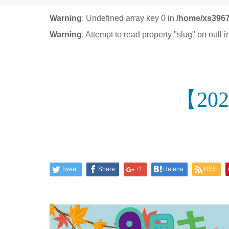
Warning
: Undefined array key 0 in
/home/xs3967
Warning
: Attempt to read property "slug" on null 
【2
Tweet
Share
+1
Hatena
RSS