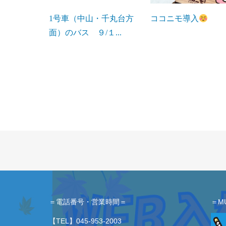
1号車（中山・千丸台方
ココニモ導入
面）のバス ９/１...
＝電話番号・営業時間＝
＝M
【TEL】
045-953-2003