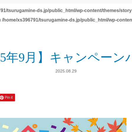
91/tsurugamine-ds.jp/public_html/wp-content/themes/story
in
/home/xs396791/tsurugamine-ds.jp/public_html/wp-conten
025年9月】キャンペーン
2025.08.29
Pin it